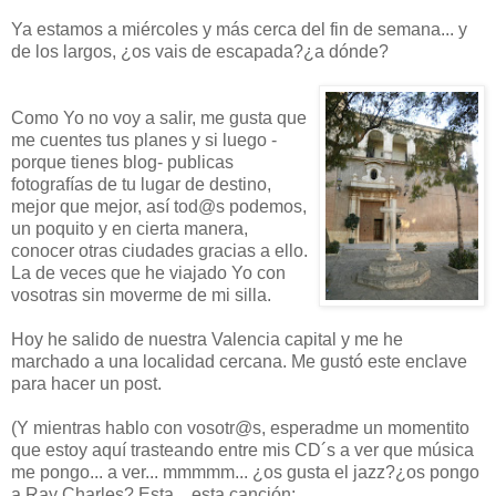
Ya estamos a miércoles y más cerca del fin de semana... y
de los largos, ¿os vais de escapada?¿a dónde?
Como Yo no voy a salir, me gusta que
me cuentes tus planes y si luego -
porque tienes blog- publicas
fotografías de tu lugar de destino,
mejor que mejor, así tod@s podemos,
un poquito y en cierta manera,
conocer otras ciudades gracias a ello.
La de veces que he viajado Yo con
vosotras sin moverme de mi silla.
Hoy he salido de nuestra Valencia capital y me he
marchado a una localidad cercana. Me gustó este enclave
para hacer un post.
(Y mientras hablo con vosotr@s, esperadme un momentito
que estoy aquí trasteando entre mis CD´s a ver que música
me pongo... a ver... mmmmm... ¿os gusta el jazz?¿os pongo
a Ray Charles? Esta... esta canción: